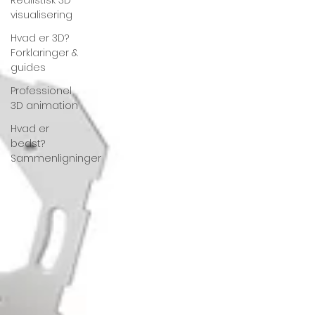
Realistisk 3D
visualisering
Hvad er 3D?
Forklaringer &
guides
Professionel
3D animation
Hvad er
bedst?
Sammenligninger