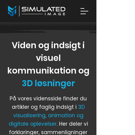
Viden og indsigt i
visuel
kommunikation og
3D løsninger
På vores vidensside finder du
artikler og faglig indsigt i
3D
visualisering, animation og
digitale oplevelser
. Her deler vi
forklaringer, sammenligninger