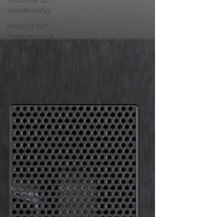
Realistisk 3D
visualisering
Hvad er 3D?
Forklaringer &
guides
Professionel
3D animation
Hvad er
bedst?
Sammenligninger