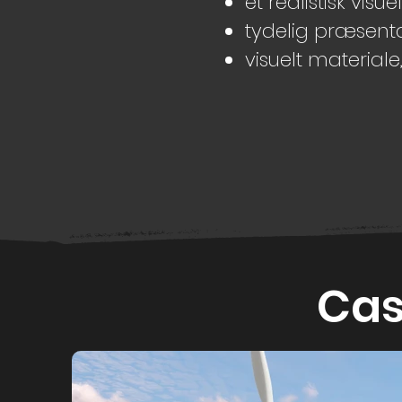
et realistisk visue
tydelig præsenta
visuelt material
Cas