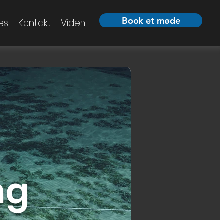
Book et møde
es
Kontakt
Viden
ng