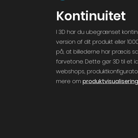
Kontinuitet
I 3D har du ubegrænset kontin
version af dit produkt eller 10.
på, at billederne har præcis s
farvetone. Dette gør 3D til et id
webshops,
produktkonfigurato
mere om
produktvisualiserin