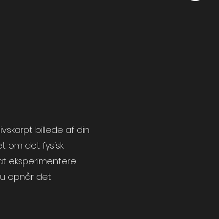
nivskarpt
billede
af din
t om det fysisk
til at eksperimentere
 du opnår det