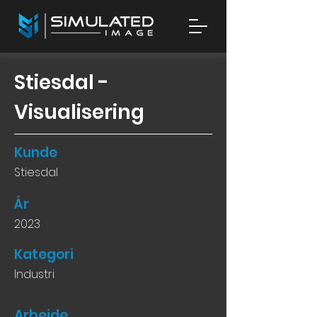
Stiesdal -
Visualisering
Kunde
Stiesdal
År
2023
Kategori
Industri
Arbejde