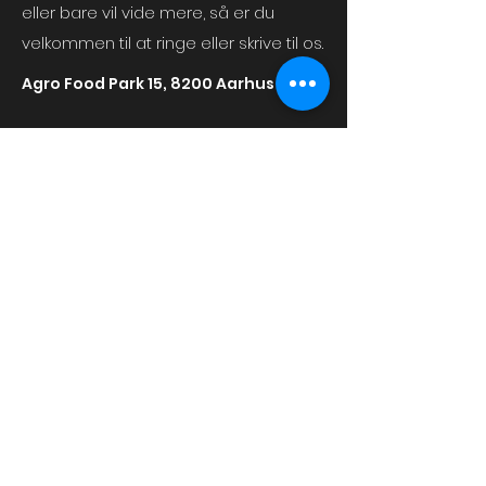
eller bare vil vide mere, så er du
velkommen til at ringe eller skrive til os.
Agro Food Park 15, 8200 Aarhus
info@simulatedimage.dk
+45 25 79 73 92
Telefon:
25 79 73 92
Email:
info@simulatedimage.dk
Adresse:
Agro Food Park 15,
8200 Aarhus
CVR:
46 25 48 05
Services: