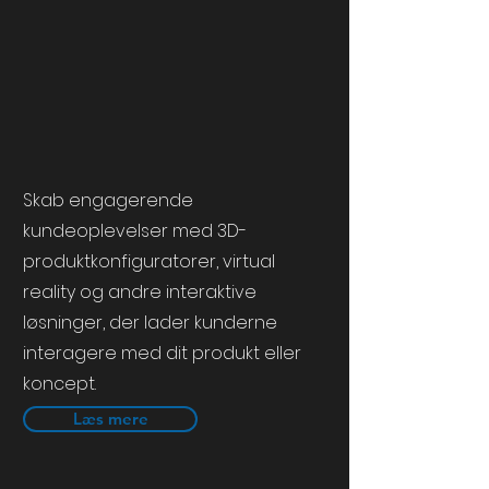
Skab engagerende
kundeoplevelser med
3D-
produktkonfiguratorer,
virtual
reality og andre interaktive
løsninger, der lader kunderne
interagere med dit produkt eller
koncept.
Læs mere