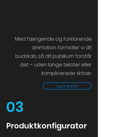
Med fængende og forklarende
animation formidler vi dit
budskab, så dit publikum forstår
det – uden lange tekster eller
komplicerede skitser.
Læs mere
03
Produktkonfigurator