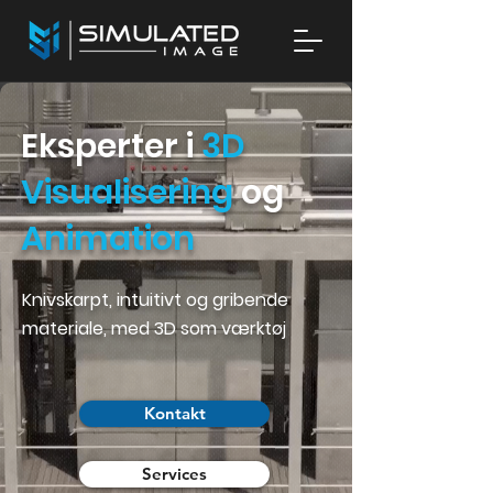
Eksperter i
3D
Visualisering
og
Animation
Knivskarpt, intuitivt og gribende
materiale, med 3D som værktøj
Kontakt
Services