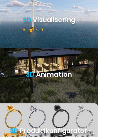
3D
Visualisering
3D
Animation
3D
Produktkonfigurator