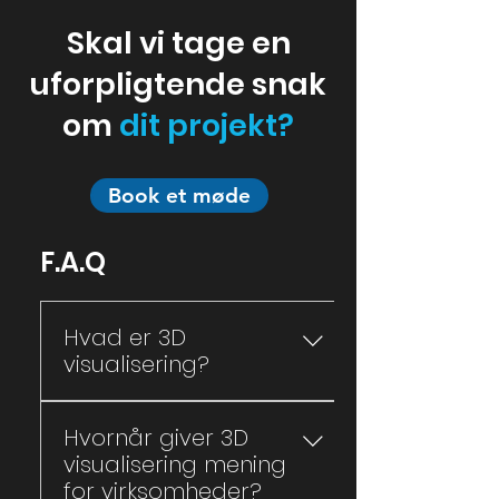
Skal vi tage en
uforpligtende snak
om
dit projekt?
Book et møde
F.A.Q
Hvad er 3D
visualisering?
Når vi snakker visualisering,
Hvornår giver 3D
snakker vi om digitale billeder.
visualisering mening
Det bruges til at vise design,
for virksomheder?
funktion og detaljer, og