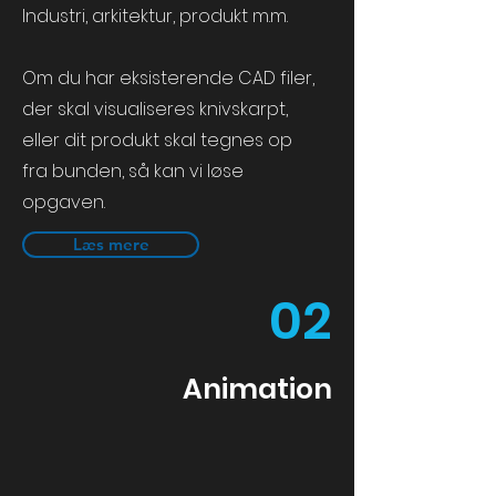
Industri, arkitektur, produkt m.m.
Om du har eksisterende
CAD filer
,
der skal visualiseres knivskarpt,
eller dit produkt skal tegnes op
fra bunden, så kan vi løse
opgaven.
Læs mere
02
Animation