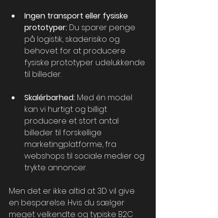
Ingen transport eller fysiske 
prototyper:
 Du sparer penge 
på logistik, skaderisiko og 
behovet for at producere 
fysiske prototyper udelukkende 
til billeder.
Skalérbarhed:
 Med én model 
kan vi hurtigt og billigt 
producere et stort antal 
billeder til forskellige 
marketingplatforme, fra 
webshops til sociale medier og 
trykte annoncer.
Men det er ikke altid at 3D vil give 
en besparelse. Hvis du sælger 
meget velkendte og typiske B2C 