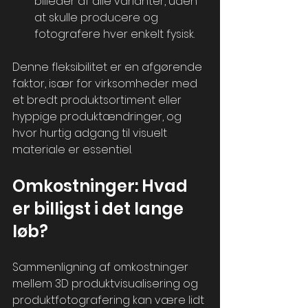
billeder af alle varianter, uden 
at skulle producere og 
fotografere hver enkelt fysisk.
Denne fleksibilitet er en afgørende 
faktor, især for virksomheder med 
et bredt produktsortiment eller 
hyppige produktændringer, og 
hvor hurtig adgang til visuelt 
materiale er essentiel.
Omkostninger: Hvad 
er billigst i det lange 
løb?
Sammenligning af omkostninger 
mellem 3D produktvisualisering og 
produktfotografering kan være lidt 