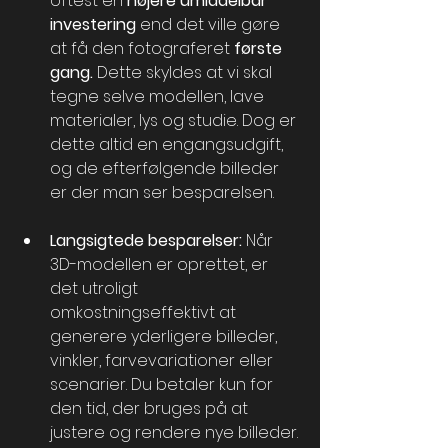
oftest en 
højere umiddelbar 
investering 
end det ville gøre 
at få den fotograferet 
første 
gang. 
Dette skyldes at vi skal 
tegne selve modellen, lave 
materialer, lys og studie. Dog er 
dette altid en engangsudgift, 
og de efterfølgende billeder 
er der man ser besparelsen.
Langsigtede besparelser:
 Når 
3D-modellen er oprettet, er 
det utroligt 
omkostningseffektivt at 
generere yderligere billeder, 
vinkler, farvevariationer eller 
scenarier. Du betaler kun for 
den tid, der bruges på at 
justere og rendere nye billeder.