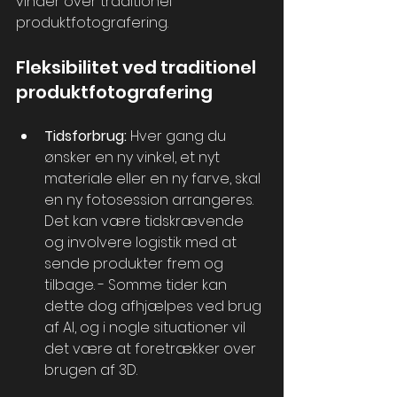
vinder over traditionel 
produktfotografering.
Fleksibilitet ved traditionel 
produktfotografering
Tidsforbrug:
 Hver gang du 
ønsker en ny vinkel, et nyt 
materiale eller en ny farve, skal 
en ny fotosession arrangeres. 
Det kan være tidskrævende 
og involvere logistik med at 
sende produkter frem og 
tilbage. - Somme tider kan 
dette dog afhjælpes ved brug 
af AI, og i nogle situationer vil 
det være at foretrækker over 
brugen af 3D.