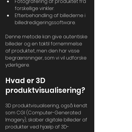
Fotografering af produktet fra 
forskellige vinkler.
Efterbehandling af billederne i 
billedredigeringssoftware.
Denne metode kan give autentiske 
billeder og en taktil fornemmelse 
af produktet, men den har visse 
begrænsninger, som vi vil udforske 
yderligere.
Hvad er 3D 
produktvisualisering?
3D produktvisualisering, også kendt 
som CGI (Computer-Generated 
Imagery), skaber digitale billeder af 
produkter ved hjælp af 3D-