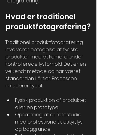
fotografering.
Hvad er traditionel 
produktfotografering?
Traditionel produktfotografering 
involverer optagelse af fysiske 
produkter med et kamera under 
kontrollerede lysforhold. Det er en 
velkendt metode og har været 
standarden i årtier. Processen 
inkluderer typisk:
Fysisk produktion af produktet 
eller en prototype.
Opsætning af et fotostudie 
med professionelt udstyr, lys 
og baggrunde.