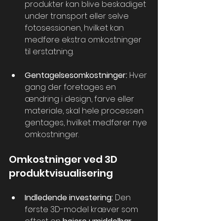
produkter kan blive beskadiget 
under transport eller selve 
fotosessionen, hvilket kan 
medføre ekstra omkostninger 
til erstatning.
Gentagelsesomkostninger:
 Hver 
gang der foretages en 
ændring i design, farve eller 
materiale, skal hele processen 
gentages, hvilket medfører nye 
omkostninger.
Omkostninger ved 3D 
produktvisualisering
Indledende investering:
 Den 
første 3D-model kræver som 