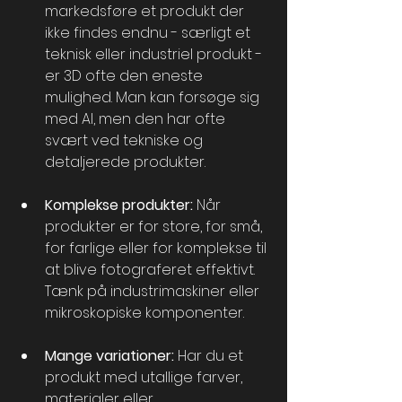
markedsføre et produkt der 
ikke findes endnu - særligt et 
teknisk eller industriel produkt - 
er 3D ofte den eneste 
mulighed. Man kan forsøge sig 
med AI, men den har ofte 
svært ved tekniske og 
detaljerede produkter.
Komplekse produkter:
 Når 
produkter er for store, for små, 
for farlige eller for komplekse til 
at blive fotograferet effektivt. 
Tænk på industrimaskiner eller 
mikroskopiske komponenter.
Mange variationer:
 Har du et 
produkt med utallige farver, 
materialer eller 