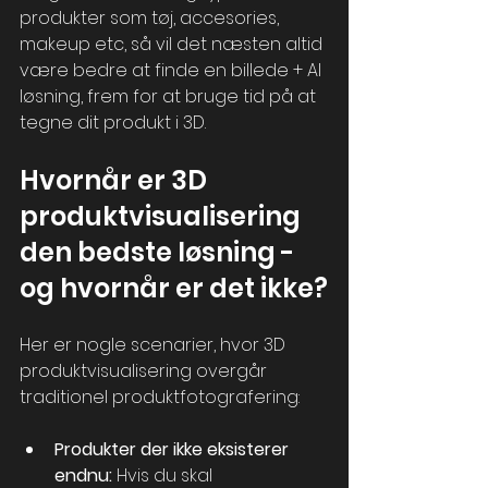
produkter som tøj, accesories, 
makeup etc, så vil det næsten altid 
være bedre at finde en billede + AI 
løsning, frem for at bruge tid på at 
tegne dit produkt i 3D.
Hvornår er 3D 
produktvisualisering 
den bedste løsning - 
og hvornår er det ikke?
Her er nogle scenarier, hvor 3D 
produktvisualisering overgår 
traditionel produktfotografering:
Produkter der ikke eksisterer 
endnu:
 Hvis du skal 