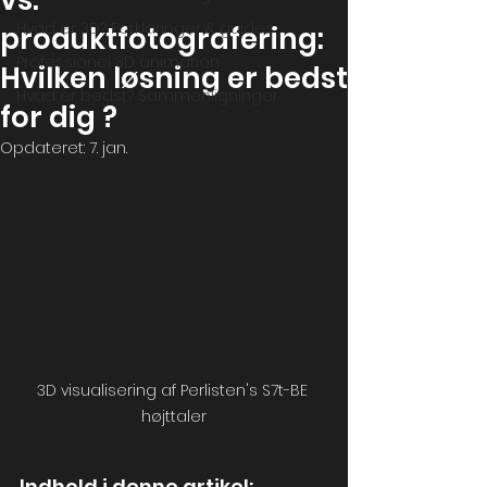
vs.
Hvad er 3D? Forklaringer & guides
produktfotografering:
Professionel 3D animation
Hvilken løsning er bedst
Hvad er bedst? Sammenligninger
for dig ?
Opdateret:
7. jan.
3D visualisering af Perlisten's S7t-BE 
højttaler
Indhold i denne artikel: