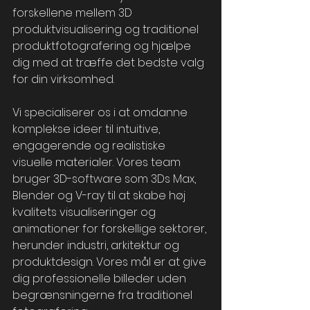
forskellene mellem 3D 
produktvisualisering og traditionel 
produktfotografering og hjælpe 
dig med at træffe det bedste valg 
for din virksomhed.
Vi specialiserer os i at omdanne 
komplekse ideer til intuitive, 
engagerende og realistiske 
visuelle materialer. Vores team 
bruger 3D-software som 3Ds Max, 
Blender og V-ray til at skabe høj 
kvalitets visualiseringer og 
animationer for forskellige sektorer, 
herunder industri, arkitektur og 
produktdesign. Vores mål er at give 
dig professionelle billeder uden 
begrænsningerne fra traditionel 