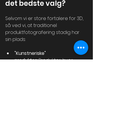
det bedste valg?
Selvom vi er store fortalere for 3D, 
så ved vi, at traditionel 
produktfotografering stadig har 
sin plads:
"Kunstneriske" 
produkter:
 Produkter, hvor 
håndværk, tekstur og finish er 
enestående, og hvor den 
mindste nuance skal fanges 
autentisk. Her giver ægte fotos 
langt mere troværdighed.
Engangsprodukter:
 Hvis du kun 
har et enkelt produkt uden 
variationer og ikke forventer 
fremtidige ændringer, kan et 