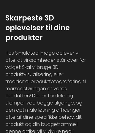
Skarpeste 3D 
oplevelser til dine 
produkter 
Hos Simulated Image oplever vi 
ofte, at virksomheder står over for 
valget: Skal vi bruge 3D 
produktvisualisering eller 
traditionel produktfotografering til 
markedsføringen af vores 
produkter? Der er fordele og 
ulemper ved begge tilgange, og 
den optimale løsning afhænger 
ofte af dine specifikke behov, dit 
produkt og din budgetramme. I 
denne artikel vil vi dykke ned i 