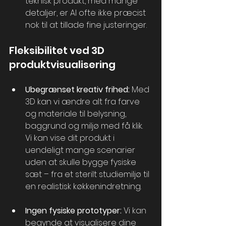
teknisk produkt, med mange 
detaljer, er AI ofte ikke præcist 
nok til at tillade fine justeringer.
Fleksibilitet ved 3D 
produktvisualisering
Ubegrænset kreativ frihed:
 Med 
3D kan vi ændre alt fra farve 
og materiale til belysning, 
baggrund og miljø med få klik. 
Vi kan vise dit produkt i 
uendeligt mange scenarier 
uden at skulle bygge fysiske 
sæt – fra et sterilt studiemiljø til 
en realistisk køkkenindretning.
Ingen fysiske prototyper:
 Vi kan 
begynde at visualisere dine 