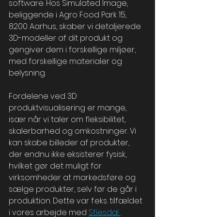
software. Hos Simulated Image, 
beliggende i Agro Food Park 15, 
8200 Aarhus, skaber vi detaljerede 
3D-modeller af dit produkt og 
gengiver dem i forskellige miljøer, 
med forskellige materialer og 
belysning.
Fordelene ved 3D 
produktvisualisering er mange, 
især når vi taler om fleksibilitet, 
skalerbarhed og omkostninger. Vi 
kan skabe billeder af produkter, 
der endnu ikke eksisterer fysisk, 
hvilket gør det muligt for 
virksomheder at markedsføre og 
sælge produkter, selv før de går i 
produktion. Dette var f.eks. tilfældet 
i vores arbejde med 
Stiesdal 