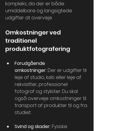
kompleks, da der er både 
umiddelbare og langsigtede 
udgifter at overveje.
Omkostninger ved 
traditionel 
produktfotografering
Forudgående 
omkostninger:
 Der er udgifter til 
leje af studio, køb eller leje af 
rekvisitter, professionel 
fotograf og stylister. Du skal 
også overveje omkostninger til 
transport af produkter til og fra 
studiet.
Svind og skader:
 Fysiske 