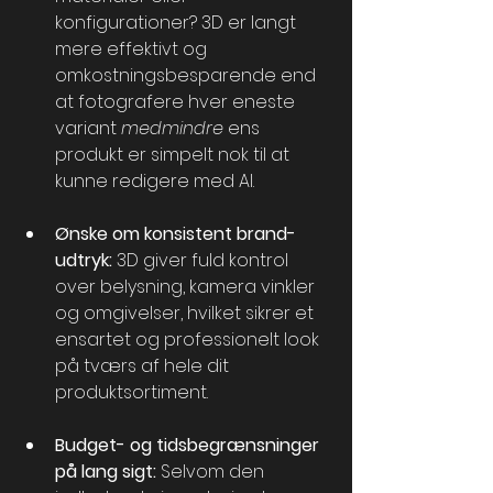
konfigurationer? 3D er langt 
mere effektivt og 
omkostningsbesparende end 
at fotografere hver eneste 
variant 
medmindre
 ens 
produkt er simpelt nok til at 
kunne redigere med AI.
Ønske om konsistent brand-
udtryk:
 3D giver fuld kontrol 
over belysning, kamera vinkler 
og omgivelser, hvilket sikrer et 
ensartet og professionelt look 
på tværs af hele dit 
produktsortiment.
Budget- og tidsbegrænsninger 
på lang sigt:
 Selvom den 