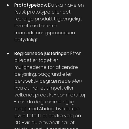
Prototypekrav:
 Du skal have en 
fysisk prototype eller det 
færdige produkt tilgængeligt, 
hvilket kan forsinke 
markedsføringsprocessen 
betydeligt.
Begrænsede justeringer:
 Efter 
billedet er taget, er 
mulighederne for at ændre 
belysning, baggrund eller 
perspektiv begrænsede. 
Men
hvis du har et simpelt eller 
velkendt produkt - som f.eks. tøj 
- kan du dog komme rigtig 
langt med AI idag, hvilket kan 
gøre foto til et bedre valg en 
3D. Hvis du omvendt har et 