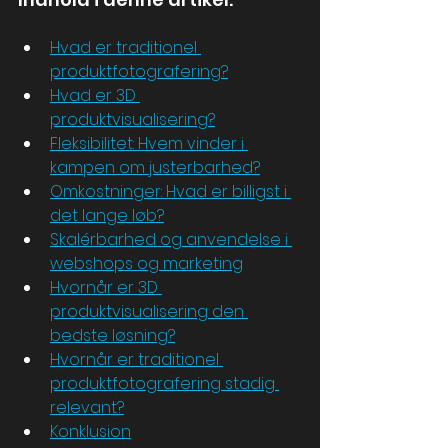
Hvad er traditionel 
produktfotografering?
Hvad er 3D 
produktvisualisering?
Fleksibilitet: Hvem vinder i 
kampen om justerbarhed?
Omkostninger: Hvad er billigst i 
det lange løb?
Skalérbarhed og anvendelse i 
webshops og marketing
Hvornår er 3D 
produktvisualisering den 
bedste løsning?
Hvornår er traditionel 
produktfotografering stadig 
relevant?
Konklusion