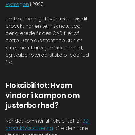
Hydrogen
 i 2025.
Dette er særligt favorabelt hvis dit 
produkt har en teknisk natur, og 
der allerede findes CAD filer af 
dette. Disse eksisterende 3D filer 
kan vi nemt arbejde videre med, 
og skabe fotorealistiske billeder ud 
fra.
Fleksibilitet: Hvem 
vinder i kampen om 
justerbarhed?
Når det kommer til fleksibilitet, er 
3D 
produktvisualisering
 ofte den klare 