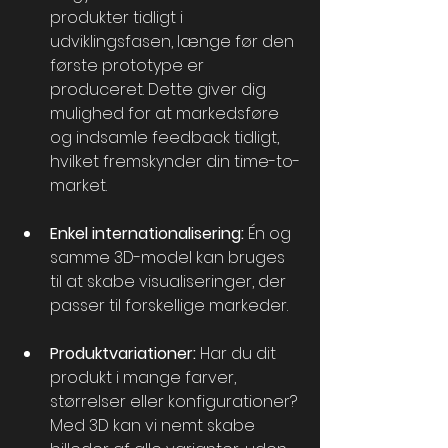
produkter tidligt i 
udviklingsfasen, længe før den 
første prototype er 
produceret. Dette giver dig 
mulighed for at markedsføre 
og indsamle feedback tidligt, 
hvilket fremskynder din time-to-
market.
Enkel internationalisering:
 Én og 
samme 3D-model kan bruges 
til at skabe visualiseringer, der 
passer til forskellige markeder.
Produktvariationer:
 Har du dit 
produkt i mange farver, 
størrelser eller konfigurationer? 
Med 3D kan vi nemt skabe 