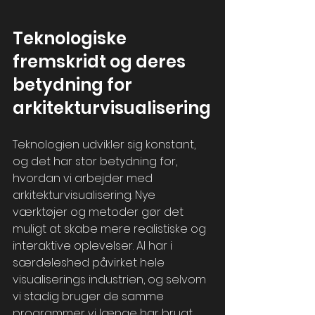
Teknologiske 
fremskridt og deres 
betydning for 
arkitekturvisualisering
Teknologien udvikler sig konstant, 
og det har stor betydning for, 
hvordan vi arbejder med 
arkitekturvisualisering. Nye 
værktøjer og metoder gør det 
muligt at skabe mere realistiske og 
interaktive oplevelser. AI har i 
særdeleshed påvirket hele 
visualiserings industrien, og selvom 
vi stadig bruger de samme 
programmer vi længe har brugt, 