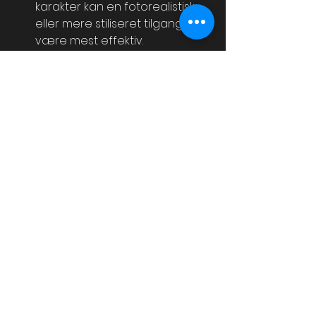
karakter kan en fotorealistisk 
eller mere stiliseret tilgang 
være mest effektiv.
Test og tilpas
Indhent feedback fra 
relevante interessenter og 
juster visualiseringerne, så de 
opfylder deres formål optimalt.
Brug visualisering som en del af 
en større strategi
Integrer billeder og 
animationer i markedsføring, 
salgsmaterialer og digitale 
platforme for maksimal effekt.
Ved at følge disse anbefalinger 
kan virksomheder sikre, at deres 