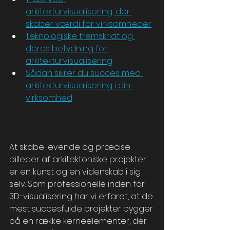
arkitekturvisualisering, der 
skaber værdi for virksomheder
Teknologiske fremskridt og 
deres betydning for 
arkitekturvisualisering
Sådan sikrer du succes med 
arkitekturvisualisering i din 
virksomhed
At skabe levende og præcise 
billeder af arkitektoniske projekter 
er en kunst og en videnskab i sig 
selv. Som professionelle inden for 
3D-visualisering har vi erfaret, at de 
mest succesfulde projekter bygger 
på en række kerneelementer, der 