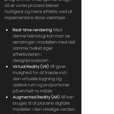
så er vores process blevet 
hurtigere og mere effektiv ved at 
implementere disse værktøjer.
Real-time rendering
: Med 
denne teknologi kan man se 
ændringer i modellen med det 
samme, hvilket øger 
effektiviteten i 
designprocessen.
Virtual Reality (VR)
: VR giver 
mulighed for at træde ind i 
den virtuelle bygning og 
opleve rum og proportioner 
på en helt ny måde.
Augmented Reality (AR)
: AR kan 
bruges til at placere digitale 
modeller i den virkelige verden, 