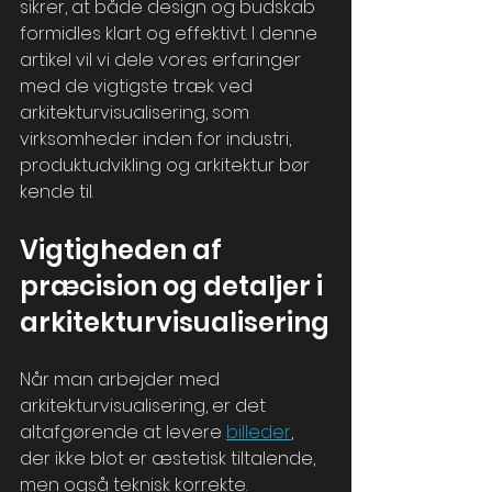
sikrer, at både design og budskab 
formidles klart og effektivt. I denne 
artikel vil vi dele vores erfaringer 
med de vigtigste træk ved 
arkitekturvisualisering, som 
virksomheder inden for industri, 
produktudvikling og arkitektur bør 
kende til.
Vigtigheden af 
præcision og detaljer i 
arkitekturvisualisering
Når man arbejder med 
arkitekturvisualisering, er det 
altafgørende at levere 
billeder
, 
der ikke blot er æstetisk tiltalende, 
men også teknisk korrekte. 