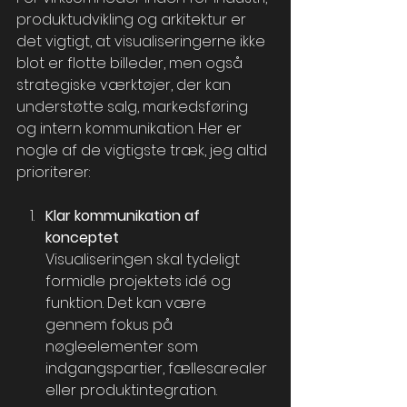
produktudvikling og arkitektur er 
det vigtigt, at visualiseringerne ikke 
blot er flotte billeder, men også 
strategiske værktøjer, der kan 
understøtte salg, markedsføring 
og intern kommunikation. Her er 
nogle af de vigtigste træk, jeg altid 
prioriterer:
Klar kommunikation af 
konceptet
Visualiseringen skal tydeligt 
formidle projektets idé og 
funktion. Det kan være 
gennem fokus på 
nøgleelementer som 
indgangspartier, fællesarealer 
eller produktintegration.