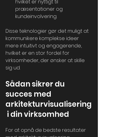
hvilket er nyttigt til 
præsentationer og 
kundeinvolvering.
Disse teknologier gør det muligt at 
kommunikere komplekse ideer 
mere intuitivt og engagerende, 
hvilket er en stor fordel for 
virksomheder, der ønsker at skille 
sig ud.
Sådan sikrer du 
succes med 
arkitekturvisualisering
 i din virksomhed
For at opnå de bedste resultater 