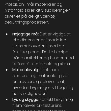
Præcision i mål, materialer og 
lysforhold sikrer, at visualiseringen 
bliver et pålideligt værktøj i 
beslutningsprocessen.
Nøjagtige mål
: Det er vigtigt, at 
alle dimensioner i modellen 
stemmer overens med de 
faktiske planer. Dette hjælper 
både arkitekter og kunder med 
at forstå rumforhold og skala.
Materialevalg
: Realistiske 
teksturer og materialer giver 
en troværdig oplevelse af, 
hvordan bygningen vil tage sig 
ud i virkeligheden.
Lys og skygge
: Korrekt belysning 
fremhæver arkitekturens 