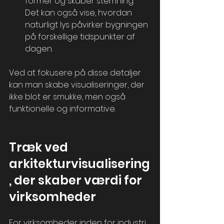
former og skaber stemning. 
Det kan også vise, hvordan 
naturligt lys påvirker bygningen 
på forskellige tidspunkter af 
dagen.
Ved at fokusere på disse detaljer 
kan man skabe visualiseringer, der 
ikke blot er smukke, men også 
funktionelle og informative.
Træk ved 
arkitekturvisualisering
, der skaber værdi for 
virksomheder
For virksomheder inden for industri, 