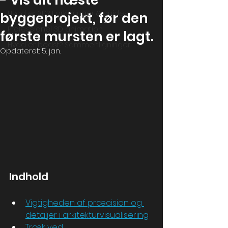
- Vis dit næste
Hvad er 3D? Forklaringer & guides
byggeprojekt, før den
Professionel 3D animation
første mursten er lagt.
Hvad er bedst? Sammenligninger
Opdateret:
5. jan.
Indhold
Vigtigheden af præcision og 
detaljer i arkitekturvisualisering
Træk ved 