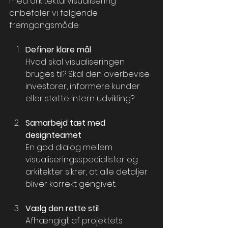
med arkitekturvisualisering 
anbefaler vi følgende 
fremgangsmåde:
Definer klare mål
Hvad skal visualiseringen 
bruges til? Skal den overbevise 
investorer, informere kunder 
eller støtte intern udvikling?
Samarbejd tæt med 
designteamet
En god dialog mellem 
visualiseringsspecialister og 
arkitekter sikrer, at alle detaljer 
bliver korrekt gengivet.
Vælg den rette stil
Afhængigt af projektets 