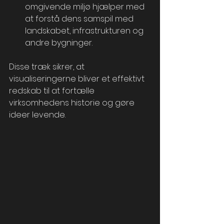
omgivende miljø hjælper med 
at forstå dens samspil med 
landskabet, infrastrukturen og 
andre bygninger.
Disse træk sikrer, at 
visualiseringerne bliver et effektivt 
redskab til at fortælle 
virksomhedens historie og gøre 
ideer levende.