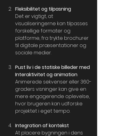
Fleksibilitet og tilpasning
Det er vigtigt, at 
visualiseringerne kan tilpasses 
forskellige formater og 
platforme, fra trykte brochurer 
til digitale præsentationer og 
sociale medier.
Pust liv i de statiske billeder med 
Interaktivitet og animation
Animerede sekvenser eller 360-
graders visninger kan give en 
mere engagerende oplevelse, 
hvor brugeren kan udforske 
projektet i eget tempo.
Integration af kontekst
At placere bygningen i dens 